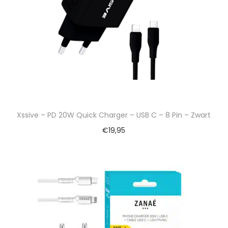
Xssive – PD 20W Quick Charger – USB C – 8 Pin – Zwart
€
19,95