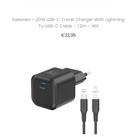
Swissten – 20W USB-C Travel Charger With Lightning
To USB-C Cable – 1.2m – Wit
€
22,95