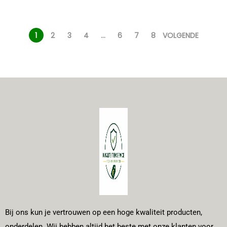
1
2
3
4
…
6
7
8
VOLGENDE
Bij ons kun je vertrouwen op een hoge kwaliteit producten,
onderdelen. Wij hebben altijd het beste met onze klanten voor