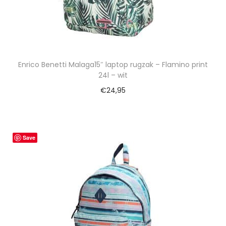
Enrico Benetti Malaga15″ laptop rugzak – Flamino print
24l – wit
€
24,95
Save