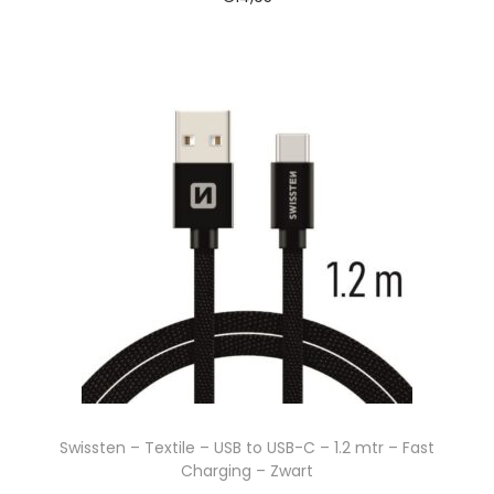
Swissten – Textile – USB to USB-C – 1.2 mtr – Fast
Charging – Zwart