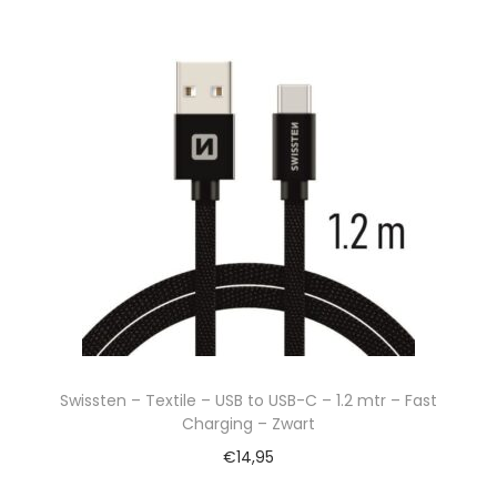
Swissten – Textile – USB to USB-C – 1.2 mtr – Fast
Charging – Zwart
€
14,95