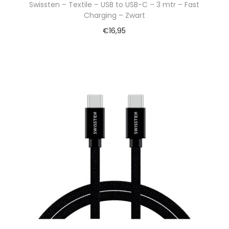
Swissten – Textile – USB to USB-C – 3 mtr – Fast
Charging – Zwart
€
16,95