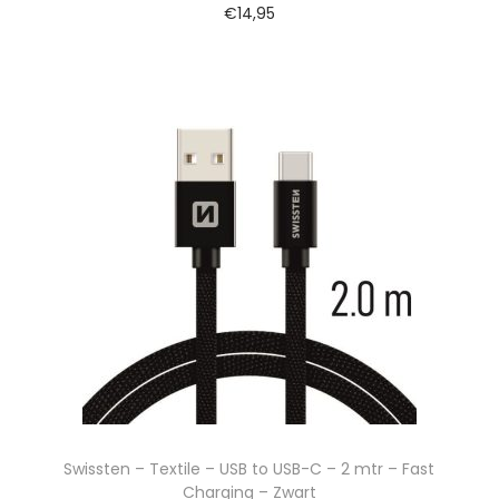
€
14,95
Swissten – Textile – USB to USB-C – 2 mtr – Fast
Charging – Zwart