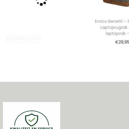
Enrico Benetti –
Laptoprugzak 
laptopvak – 
Alle Filters Wissen
€
29,9