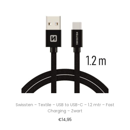
Swissten – Textile – USB to USB-C – 1.2 mtr – Fast
Charging – Zwart
€
14,95