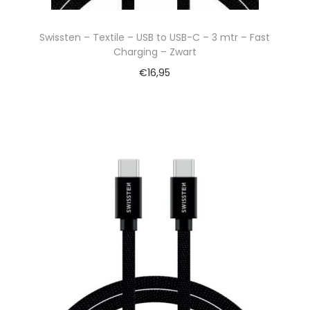
Swissten – Textile – USB to USB-C – 3 mtr – Fast
Charging – Zwart
€
16,95