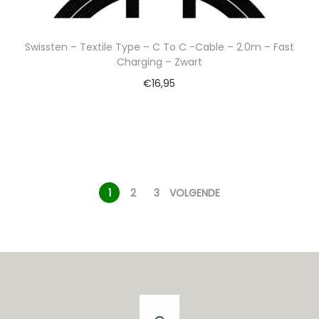
Swissten – Textile Type – C To C -Cable – 2.0m – Fast
Charging – Zwart
€
16,95
1
2
3
VOLGENDE