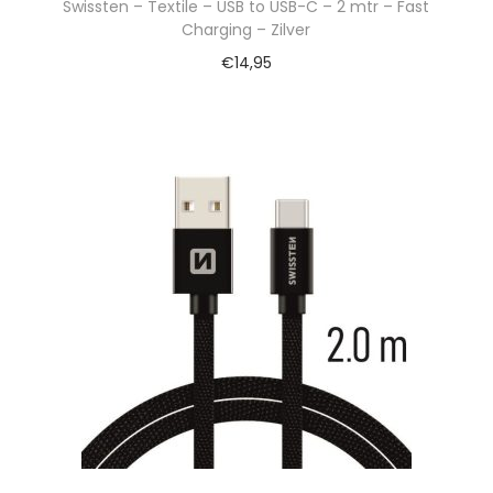
Swissten – Textile – USB to USB-C – 2 mtr – Fast
Charging – Zilver
€
14,95