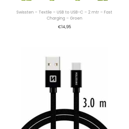
Swissten – Textile – USB to USB-C – 2 mtr – Fast
Charging – Groen
€
14,95