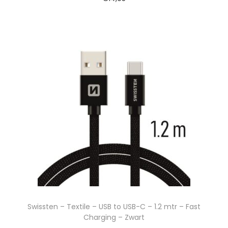
Swissten – Textile – USB to USB-C – 1.2 mtr – Fast
Charging – Zwart